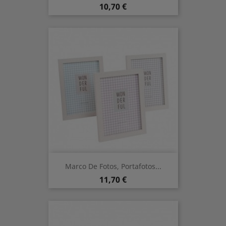
Prix
10,70 €
Marco De Fotos, Portafotos...
Prix
11,70 €