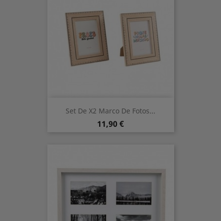
Set De X2 Marco De Fotos...
Prix
11,90 €