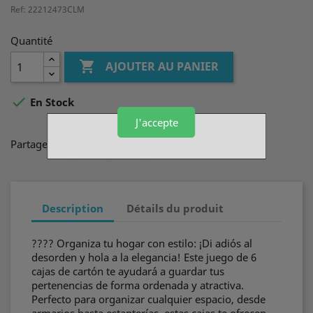
Ref: 22212473CLM
Quantité

AJOUTER AU PANIER

En Stock
J'accepte
Partager
Description
Détails du produit
???? Organiza tu hogar con estilo: ¡Di adiós al
desorden y hola a la elegancia! Este juego de 6
cajas de cartón te ayudará a guardar tus
pertenencias de forma ordenada y atractiva.
Perfecto para organizar cualquier espacio, desde