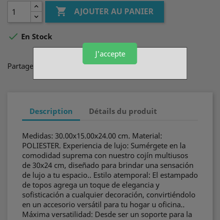

AJOUTER AU PANIER

En Stock
J'accepte
Partager
Description
Détails du produit
Medidas: 30.00x15.00x24.00 cm. Material:
POLIESTER. Experiencia de lujo: Sumérgete en la
comodidad suprema con nuestro cojín multiusos
de 30x24 cm, diseñado para brindar una sensación
de lujo a tu espacio.. Estilo atemporal: El estampado
de topos agrega un toque de elegancia y
sofisticación a cualquier decoración, convirtiéndolo
en un accesorio versátil para tu hogar u oficina..
Máxima versatilidad: Desde ser un soporte para la