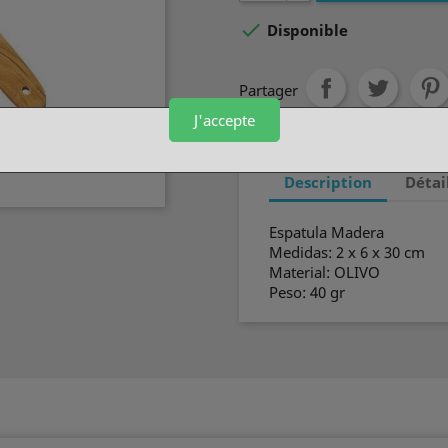

Disponible
Partager
J'accepte
Description
Détai
Espatula Madera
Medidas: 2 x 6 x 30 cm
Material: OLIVO
Peso: 40 gr