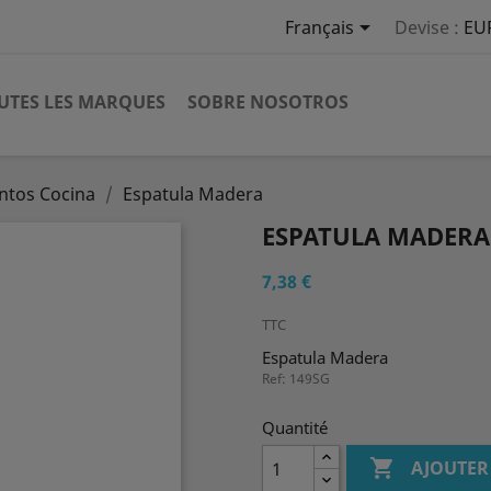

Français
Devise :
EU
UTES LES MARQUES
SOBRE NOSOTROS
tos Cocina
Espatula Madera
ESPATULA MADERA
7,38 €
TTC
Espatula Madera
Ref: 149SG
Quantité

AJOUTER