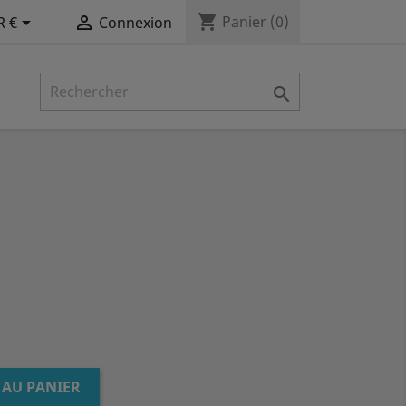
shopping_cart


Panier
(0)
R €
Connexion

 AU PANIER