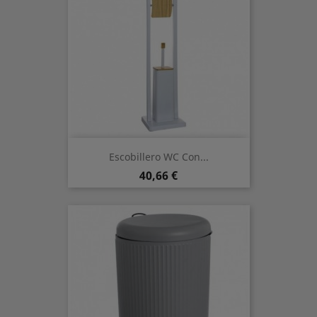
Escobillero WC Con...
Prezzo
40,66 €