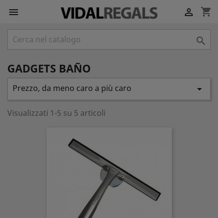
shopping_cart



GADGETS BAÑO
Prezzo, da meno caro a più caro

Visualizzati 1-5 su 5 articoli