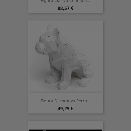
Figura Clasica Chamuel...
Prezzo
88,57 €
Figura Decorativa Perro...
Prezzo
49,25 €