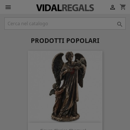
shopping_cart



PRODOTTI POPOLARI