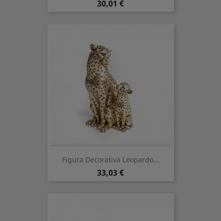
Precio
30,01 €
Figura Decorativa Leopardo...
Precio
33,03 €