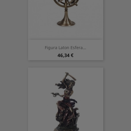
Figura Laton Esfera...
Precio
46,34 €