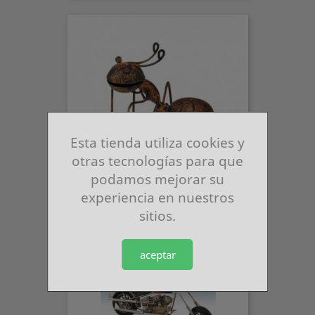
Esta tienda utiliza cookies y
otras tecnologías para que
podamos mejorar su
experiencia en nuestros
Figura Hormiga Metal 13 Cm
sitios.
Precio
9,08 €
aceptar