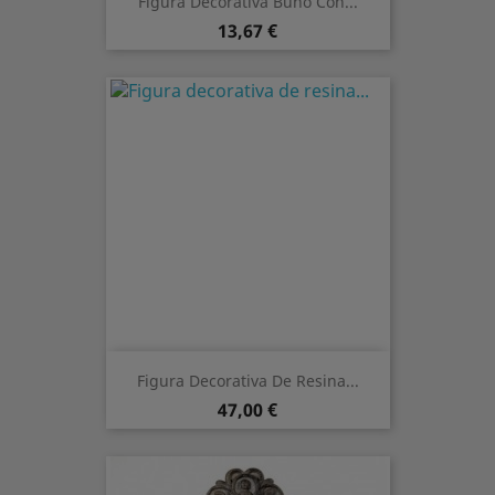
Figura Decorativa Búho Con...
Precio
13,67 €
Figura Decorativa De Resina...
Precio
47,00 €