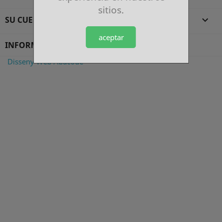
sitios.
SU CUENTA

aceptar
INFORMACIÓN DE LA TIENDA
Disseny Web Abacode