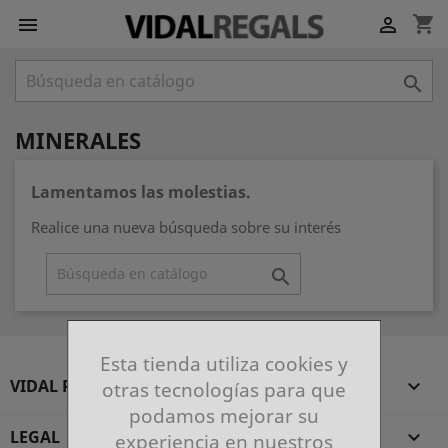
shopping_cart



MINERALES
Lamentamos las molestias.
Realice una nueva búsqueda sobre su interés

Esta tienda utiliza cookies y
VIDAL REGALS

otras tecnologías para que
podamos mejorar su
LEGAL

experiencia en nuestros