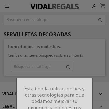
shopping_cart



SERVILLETAS DECORADAS
Lamentamos las molestias.
Realice una nueva búsqueda sobre su interés

Esta tienda utiliza cookies y
VIDAL REGALS

otras tecnologías para que
podamos mejorar su
LEGAL

experiencia en nuestros