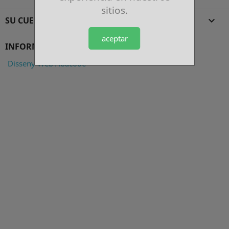
sitios.
SU CUENTA

aceptar
INFORMACIÓN DE LA TIENDA
Disseny Web Abacode