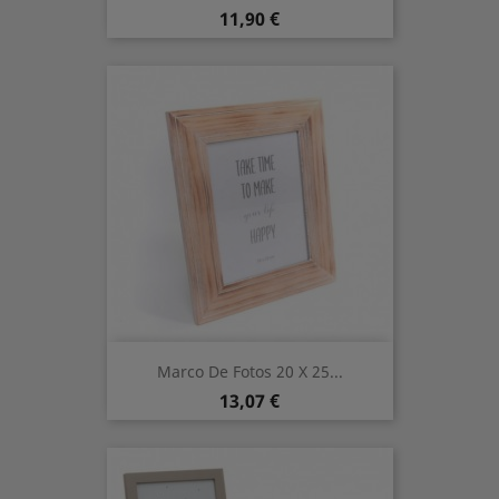
Precio
11,90 €
Marco De Fotos 20 X 25...
Precio
13,07 €