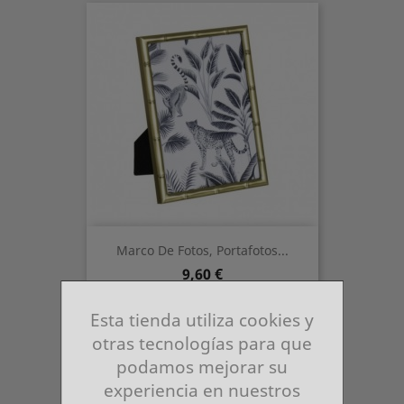
Marco De Fotos, Portafotos...
Precio
9,60 €
Esta tienda utiliza cookies y
otras tecnologías para que
podamos mejorar su
experiencia en nuestros