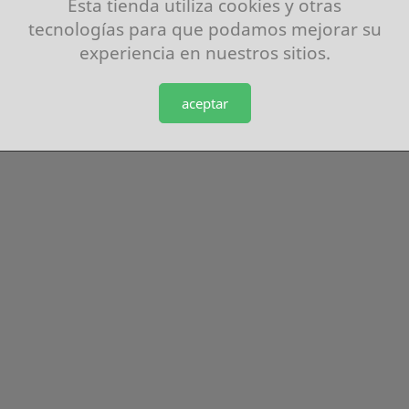
Esta tienda utiliza cookies y otras
Direcciones
tecnologías para que podamos mejorar su
Cupones de descuento
experiencia en nuestros sitios.
Disseny Web Abacode
aceptar