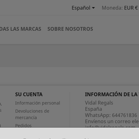

Español
Moneda:
EUR €
DAS LAS MARCAS
SOBRE NOSOTROS
SU CUENTA
INFORMACIÓN DE LA
Vidal Regals
Información personal
,
España
s
Devoluciones de
WhatsApp:
644761836
mercancía
Envíenos un correo ele
Pedidos
d
info@vidalregals.com
Facturas por abono