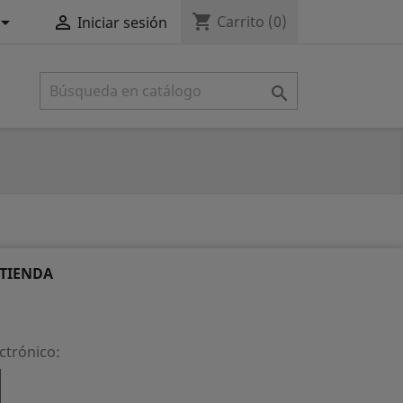
shopping_cart


Carrito
(0)
Iniciar sesión

 TIENDA
ctrónico: