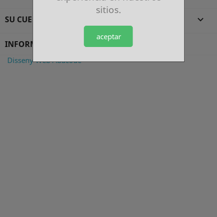
sitios.
SU CUENTA

aceptar
INFORMACIÓN DE LA TIENDA
Disseny Web Abacode