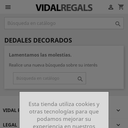
shopping_cart



DEDALES DECORADOS
Lamentamos las molestias.
Realice una nueva búsqueda sobre su interés

Esta tienda utiliza cookies y
VIDAL REGALS

otras tecnologías para que
podamos mejorar su
LEGAL

experiencia en nuestros