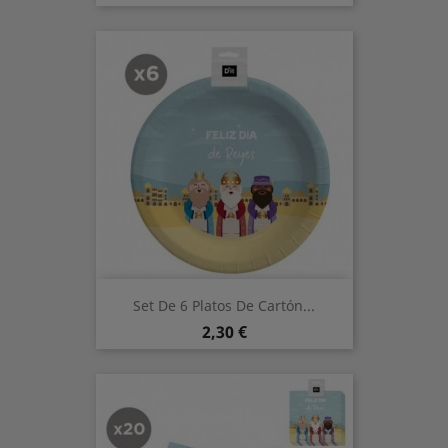
Set De 6 Platos De Cartón...
Precio
2,30 €