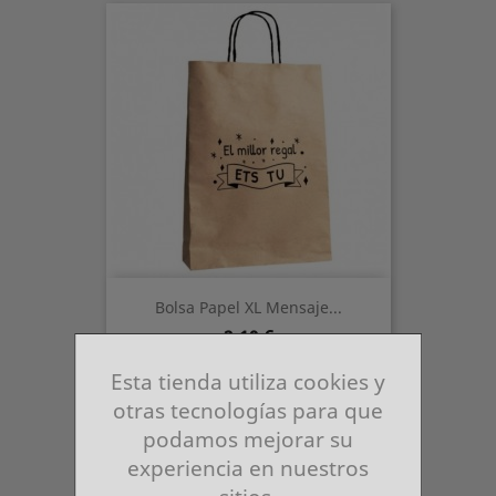
Bolsa Papel XL Mensaje...
Precio
2,10 €
Esta tienda utiliza cookies y
otras tecnologías para que
podamos mejorar su
experiencia en nuestros