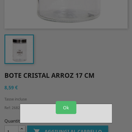
BOTE CRISTAL ARROZ 17 CM
8,59 €
Tasse incluse
Ok
Ref: 2682207CLM
Quantità

AGGIUNGI AL CARRELLO