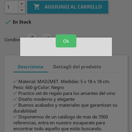

AGGIUNGI AL CARRELLO

En Stock
Condividi
Ok
Descrizione
Dettagli del prodotto
✅ Material: MAD/MET. Medidas: 5 x 18 x 18 cm.
Peso: 660 grColor: Negro
✅ Practico set de regalo para los amantes del vino
✅ Diseño moderno y elegante
✅ Buenos acabados y materiales que garantizan su
durabilidad
✅ Disponemos de un catálogo de mas de 7000
referencias, entra en nuestro escaparate para
encontrar todo aquello que estás buscando.