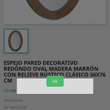
ESPEJO PARED DECORATIVO
REDONDO OVAL MADERA MARRÓN
CON RELIEVE RÚSTICO CLÁSICO 56X76
CM
Ok
131,89 €
Tasse incluse
Ref: 300436CLM