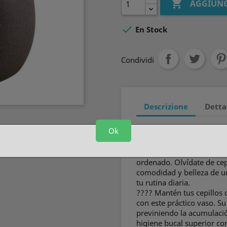

AGGIUNG

En Stock
Condividi
Descrizione
Detta
Ok
✨ Eleva la estética de tu 
diseño ovalado. Su estilo 
de modernidad a tu espac
ordenado. Olvídate de cep
comodidad y belleza de u
tu rutina diaria.
???? Mantén tus cepillos
con este práctico vaso. S
previniendo la acumulaci
higiene bucal superior con