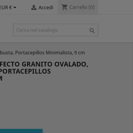
shopping_cart


Carrello
(0)
EUR €
Accedi

busta, Portacepillos Minimalista, 9 cm
EFECTO GRANITO OVALADO,
 PORTACEPILLOS
M