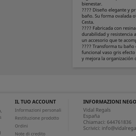
bienestar.
???? Diseño elegante y pr
baño. Su forma ovalada of
Cesta.
???? Fabricada con resina
durabilidad y resistencia 
un accesorio que te aco
???? Transforma tu baño e
funcional vaso gris efecto
y mejora la organización 
IL TUO ACCOUNT
INFORMAZIONI NEGO
Vidal Regals
Informazioni personali
,
España
s
Restituzione prodotto
Chiamaci:
644761836
Ordini
Scrivici:
info@vidalreg
d
Note di credito