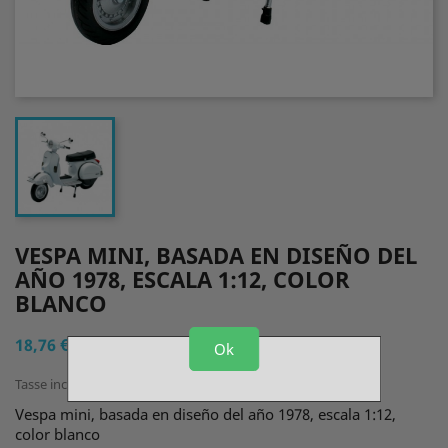
VESPA MINI, BASADA EN DISEÑO DEL
AÑO 1978, ESCALA 1:12, COLOR
BLANCO
18,76 €
Ok
Tasse incluse
Vespa mini, basada en diseño del año 1978, escala 1:12,
color blanco