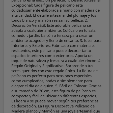
pelícano es la elección perfecta. 1. Diseño Artesanal
Excepcional: Cada figura de pelícano está
cuidadosamente elaborada a mano con madera de
alta calidad. El detalle artesanal del plumaje y los
tonos blanco y marrón realzan su belleza. 2.
Decoración Versátil: Este adorable pelícano se
adapta a cualquier ambiente. Colócalo en tu sala,
comedor, jardín, balcón o terraza para crear un
ambiente acogedor y lleno de encanto. 3. Ideal para
Interiores y Exteriores: Fabricado con materiales
resistentes, este pelícano puede decorar tanto
espacios interiores como exteriores. Aporta un
toque de naturaleza y frescura a cualquier rincón. 4.
Regalo Original y Significativo: Sorprende a tus
seres queridos con este regalo único. La figura de
pelícano es perfecta para ocasiones especiales
como cumpleaños, bodas o simplemente para
alegrar el día de alguien. 5. Fácil de Colocar: Gracias
a su tamaño de 20 cm, esta figura de pelícano es
compacta y fácil de ubicar en diferentes espacios.
Es ligera y se puede mover según tus preferencias
de decoración. La Figura Decorativa Pelícano de
Madera Blanco y Marrón es una joya artesanal que