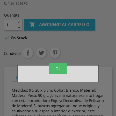
Ref: 30130SGRG
Quantità

AGGIUNGI AL CARRELLO

En Stock
Condividi
Ok
Descrizione
Dettagli del prodotto
Medidas: 9 x 20 x 6 cm. Color: Blanco. Material:
Madera. Peso: 90 gr.: ¡Lleva la naturaleza a tu hogar
con esta encantadora Figura Decorativa de Pelícano
de Madera! Si buscas agregar un toque original y
cautivador a tu espacio interior o exterior, este