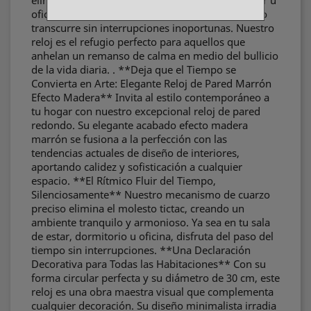
elimina los molestos tictacs. Disfruta de un hogar u
oficina tranquila y pacífica, donde cada momento
transcurre sin interrupciones inoportunas. Nuestro
reloj es el refugio perfecto para aquellos que
anhelan un remanso de calma en medio del bullicio
de la vida diaria. . **Deja que el Tiempo se
Convierta en Arte: Elegante Reloj de Pared Marrón
Efecto Madera** Invita al estilo contemporáneo a
tu hogar con nuestro excepcional reloj de pared
redondo. Su elegante acabado efecto madera
marrón se fusiona a la perfección con las
tendencias actuales de diseño de interiores,
aportando calidez y sofisticación a cualquier
espacio. **El Rítmico Fluir del Tiempo,
Silenciosamente** Nuestro mecanismo de cuarzo
preciso elimina el molesto tictac, creando un
ambiente tranquilo y armonioso. Ya sea en tu sala
de estar, dormitorio u oficina, disfruta del paso del
tiempo sin interrupciones. **Una Declaración
Decorativa para Todas las Habitaciones** Con su
forma circular perfecta y su diámetro de 30 cm, este
reloj es una obra maestra visual que complementa
cualquier decoración. Su diseño minimalista irradia