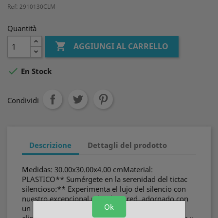
Ref: 2910130CLM
Quantità

AGGIUNGI AL CARRELLO

En Stock
Condividi
Descrizione
Dettagli del prodotto
Medidas: 30.00x30.00x4.00 cmMaterial:
PLASTICO** Sumérgete en la serenidad del tictac
silencioso:** Experimenta el lujo del silencio con
nuestro excepcional reloj de pared, adornado con
Ok
un mecanismo meticulosamente diseñado que