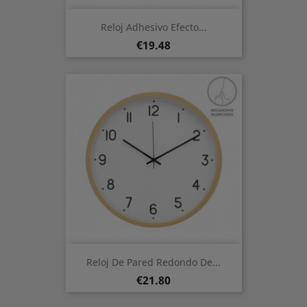
Reloj Adhesivo Efecto...
Price
€19.48
Reloj De Pared Redondo De...
Price
€21.80