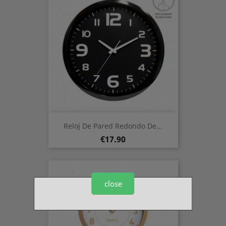
Reloj De Pared Redondo De...
Price
€17.90
close