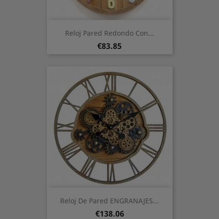
Reloj Pared Redondo Con...
Price
€83.85
Reloj De Pared ENGRANAJES...
Price
€138.06