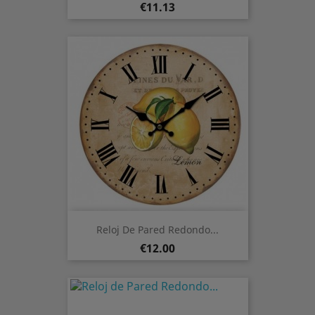
Price
€11.13
Reloj De Pared Redondo...
Price
€12.00