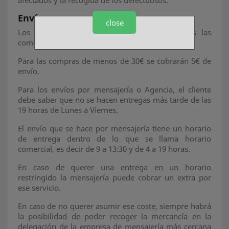
afectados y la recogida de los defectuosos.
Envío
close
Los gastos de envío son gratuitos para todas las
compras de importe superior a 30€
Para las compras de menos de 30€ se cobrarán 5€ de
envío.
Para los envíos por mensajería o Agencia, el cliente
debe saber que no se hacen entregas más tarde de las
19 horas de Lunes a Viernes.
El envío que se hace por mensajería tiene un horario
de entrega dentro de lo que se llama horario
comercial, es decir de 9 a 13:30 y de 4 a 19 horas.
En caso de querer una entrega en un horario
restringido la mensajería puede cobrar un extra por
ese servicio.
En caso de no querer asumir ese coste, siempre habrá
la posibilidad de poder recoger la mercancía en la
delegación de la empresa de mensajería más cercana