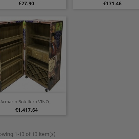
Price
Price
€27.90
€171.46
Quick view

Armario Botellero VINO...
Price
€1,417.64
wing 1-13 of 13 item(s)