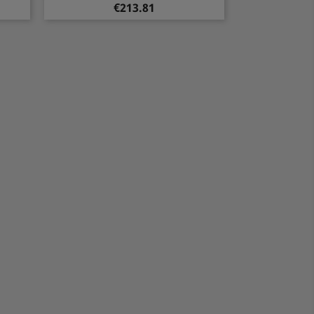
Price
€213.81