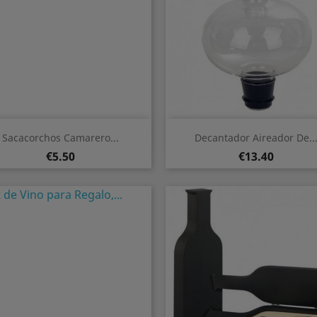
Quick view
Quick view


Sacacorchos Camarero...
Decantador Aireador De..
Price
Price
€5.50
€13.40