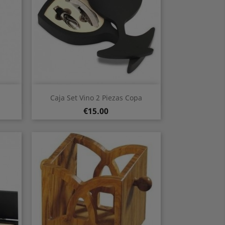
Quick view

.
Caja Set Vino 2 Piezas Copa
Price
€15.00