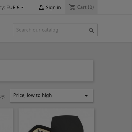
shopping_cart


Cart
(0)
cy:
EUR €
Sign in

Price, low to high

by: