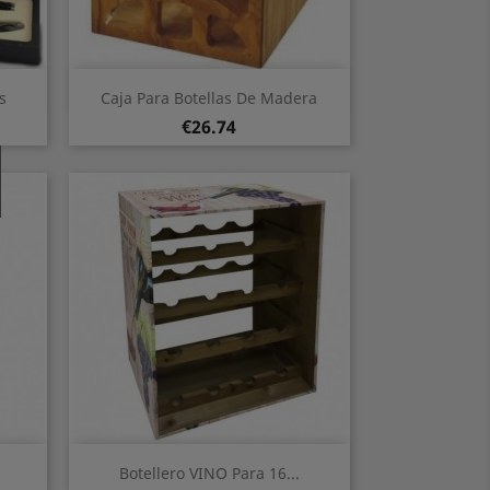
Quick view

s
Caja Para Botellas De Madera
Price
€26.74
Quick view

.
Botellero VINO Para 16...