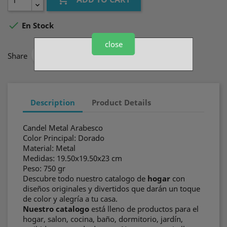

En Stock
close
Share
Description
Product Details
Candel Metal Arabesco
Color Principal: Dorado
Material: Metal
Medidas: 19.50x19.50x23 cm
Peso: 750 gr
Descubre todo nuestro catalogo de
hogar
con
diseños originales y divertidos que darán un toque
de color y alegría a tu casa.
Nuestro catalogo
está lleno de productos para el
hogar, salon, cocina, baño, dormitorio, jardín,