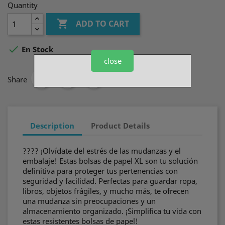
Quantity

ADD TO CART

En Stock
close
Share
Description
Product Details
???? ¡Olvídate del estrés de las mudanzas y el
embalaje! Estas bolsas de papel XL son tu solución
definitiva para proteger tus pertenencias con
seguridad y facilidad. Perfectas para guardar ropa,
libros, objetos frágiles, y mucho más, te ofrecen
una mudanza sin preocupaciones y un
almacenamiento organizado. ¡Simplifica tu vida con
estas resistentes bolsas de papel!