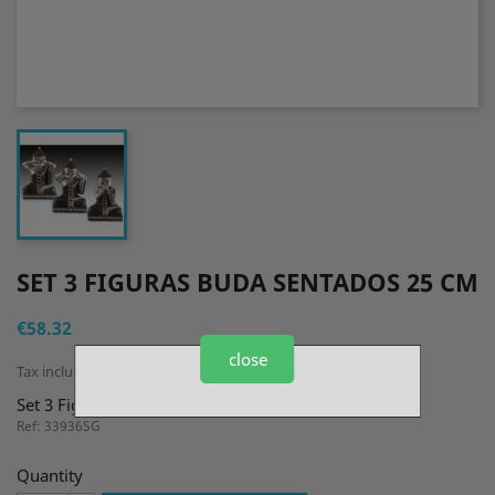
SET 3 FIGURAS BUDA SENTADOS 25 CM
€58.32
close
Tax included
Set 3 Figuras Buda Sentados 25 cm
Ref: 33936SG
Quantity