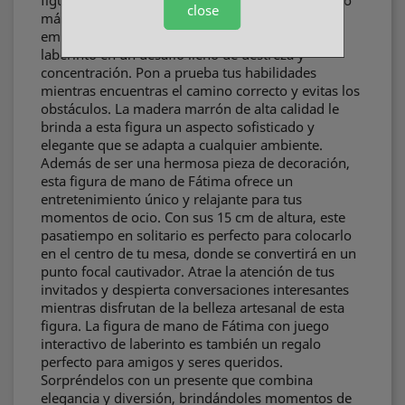
figura de mano de Fátima con laberinto es mucho
close
más que un objeto decorativo. Experimenta la
emoción de guiar las bolas de metal a través del
laberinto en un desafío lleno de destreza y
concentración. Pon a prueba tus habilidades
mientras encuentras el camino correcto y evitas los
obstáculos. La madera marrón de alta calidad le
brinda a esta figura un aspecto sofisticado y
elegante que se adapta a cualquier ambiente.
Además de ser una hermosa pieza de decoración,
esta figura de mano de Fátima ofrece un
entretenimiento único y relajante para tus
momentos de ocio. Con sus 15 cm de altura, este
pasatiempo en solitario es perfecto para colocarlo
en el centro de tu mesa, donde se convertirá en un
punto focal cautivador. Atrae la atención de tus
invitados y despierta conversaciones interesantes
mientras disfrutan de la belleza artesanal de esta
figura. La figura de mano de Fátima con juego
interactivo de laberinto es también un regalo
perfecto para amigos y seres queridos.
Sorpréndelos con un presente que combina
elegancia y diversión, brindándoles momentos de