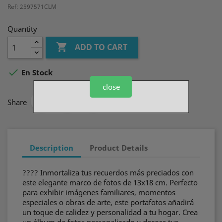
Ref: 2597571CLM
Quantity

ADD TO CART

En Stock
close
Share
Description
Product Details
????️ Inmortaliza tus recuerdos más preciados con
este elegante marco de fotos de 13x18 cm. Perfecto
para exhibir imágenes familiares, momentos
especiales o obras de arte, este portafotos añadirá
un toque de calidez y personalidad a tu hogar. Crea