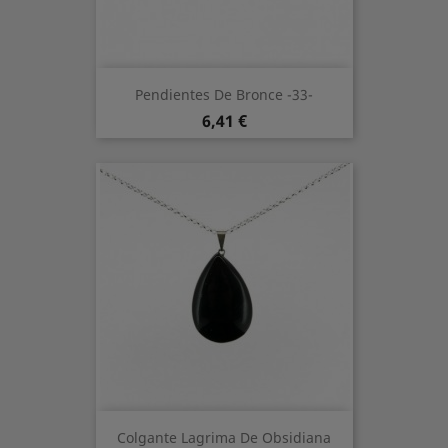
Pendientes De Bronce -33-
Preis
6,41 €
Colgante Lagrima De Obsidiana