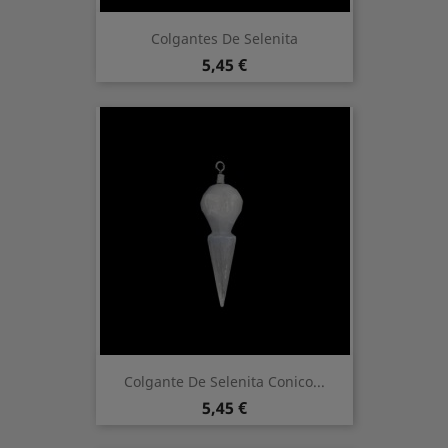
Colgantes De Selenita
Preis
5,45 €
Colgante De Selenita Conico...
Preis
5,45 €