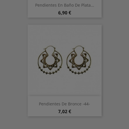
Pendientes En Baño De Plata...
Preis
6,90 €
Pendientes De Bronce -44-
Preis
7,02 €