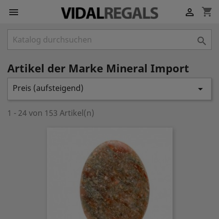
shopping_cart



Artikel der Marke Mineral Import
Preis (aufsteigend)

1 - 24 von 153 Artikel(n)