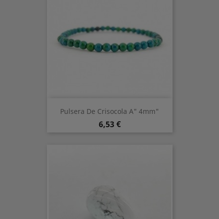
Pulsera De Crisocola A" 4mm"
Preis
6,53 €