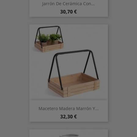
Jarrón De Cerámica Con...
Preis
30,70 €
Macetero Madera Marrón Y...
Preis
32,30 €