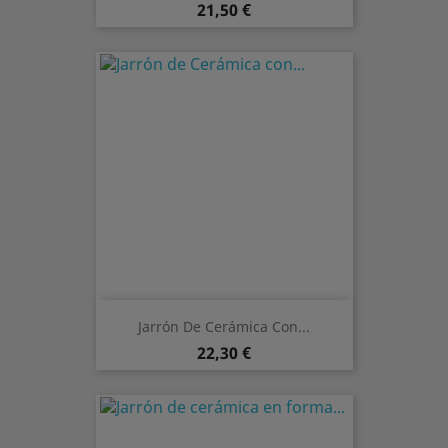
Preis
21,50 €
Jarrón De Cerámica Con...
Preis
22,30 €