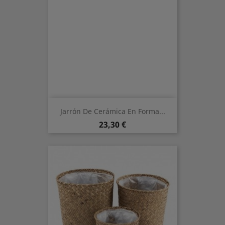
Jarrón De Cerámica En Forma...
Preis
23,30 €