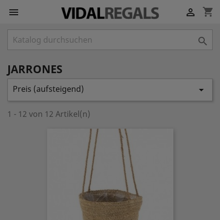
shopping_cart



JARRONES
Preis (aufsteigend)

1 - 12 von 12 Artikel(n)