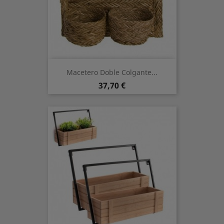
Macetero Doble Colgante...
Preis
37,70 €