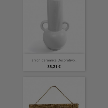
Jarrón Ceramica Decorativo...
Preis
35,21 €