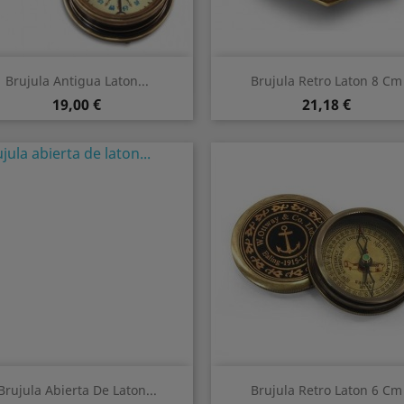
Vorschau
Vorschau


Brujula Antigua Laton...
Brujula Retro Laton 8 Cm
Preis
Preis
19,00 €
21,18 €
Vorschau
Vorschau


Brujula Abierta De Laton...
Brujula Retro Laton 6 Cm