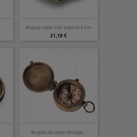
Vorschau

Brujula Laton Con Soporte 8 Cm
Preis
21,18 €
Vorschau

Brujula De Laton Vintage...