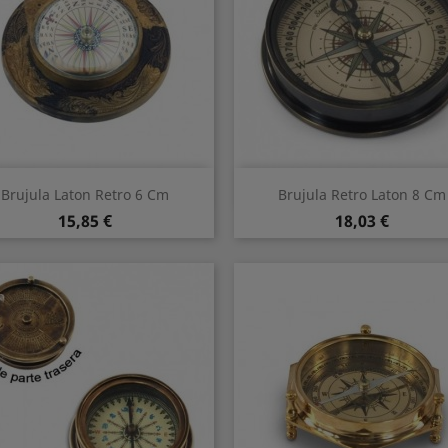
Vorschau
Vorschau


Brujula Laton Retro 6 Cm
Brujula Retro Laton 8 Cm
Preis
Preis
15,85 €
18,03 €