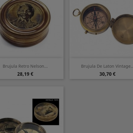
Vorschau
Vorschau


Brujula Retro Nelson...
Brujula De Laton Vintage..
Preis
Preis
28,19 €
30,70 €