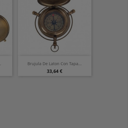
Vorschau

.
Brujula De Laton Con Tapa...
Preis
33,64 €