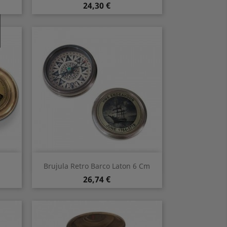
Preis
24,30 €
Vorschau

Brujula Retro Barco Laton 6 Cm
Preis
26,74 €