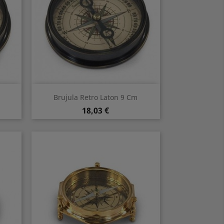
Vorschau

Brujula Retro Laton 9 Cm
Preis
18,03 €