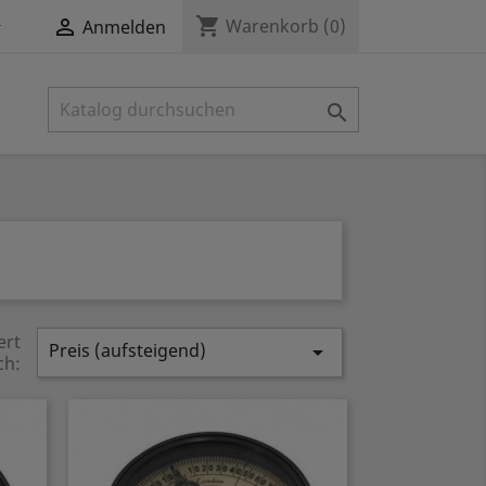
shopping_cart


Warenkorb
(0)
Anmelden

ert
Preis (aufsteigend)

ch: