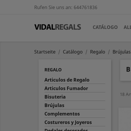
Rufen Sie uns an:
644761836
CATÁLOGO
AL
Startseite
Catálogo
Regalo
Brújulas
B
REGALO
Articulos de Regalo
Articulos Fumador
18 Ar
Bisuteria
Brújulas
Complementos
Costureros y Joyeros
Dedales decorados