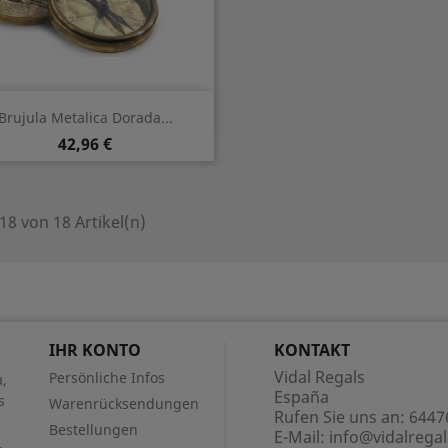
Vorschau

Brujula Metalica Dorada...
Preis
42,96 €
 18 von 18 Artikel(n)
IHR KONTO
KONTAKT
Vidal Regals
Persönliche Infos
,
España
s
Warenrücksendungen
Rufen Sie uns an:
6447
Bestellungen
E-Mail:
info@vidalrega