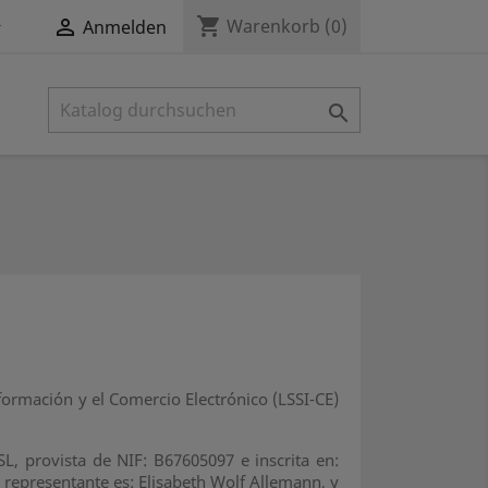
shopping_cart


Warenkorb
(0)
Anmelden

formación y el Comercio Electrónico (LSSI-CE)
L, provista de NIF: B67605097 e inscrita en:
 representante es: Elisabeth Wolf Allemann, y