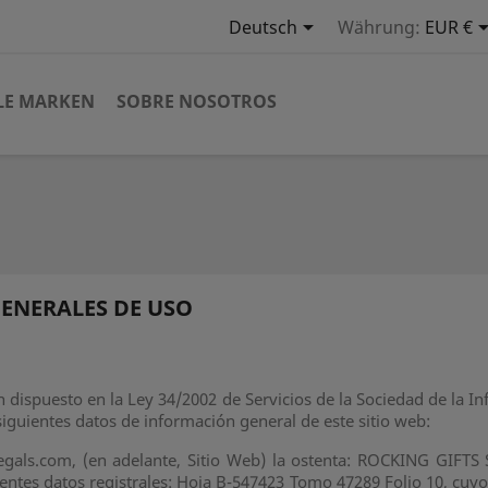

Deutsch
Währung:
EUR €
LE MARKEN
SOBRE NOSOTROS
GENERALES DE USO
dispuesto en la Ley 34/2002 de Servicios de la Sociedad de la In
s siguientes datos de información general de este sitio web:
regals.com, (en adelante, Sitio Web) la ostenta: ROCKING GIFTS S
ientes datos registrales: Hoja B-547423 Tomo 47289 Folio 10, cuyo