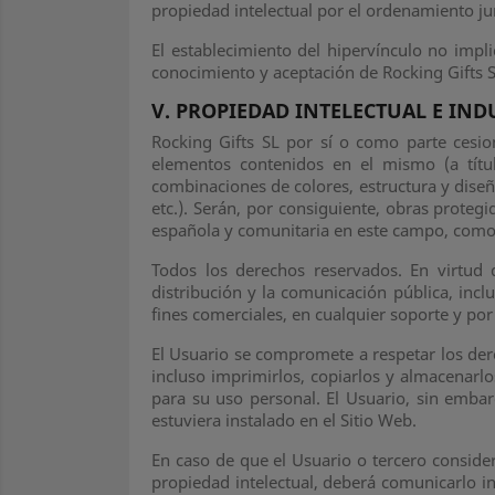
propiedad intelectual por el ordenamiento jur
El establecimiento del hipervínculo no implic
conocimiento y aceptación de Rocking Gifts SL
V. PROPIEDAD INTELECTUAL E IND
Rocking Gifts SL por sí o como parte cesion
elementos contenidos en el mismo (a títul
combinaciones de colores, estructura y dise
etc.). Serán, por consiguiente, obras proteg
española y comunitaria en este campo, como l
Todos los derechos reservados. En virtud 
distribución y la comunicación pública, incl
fines comerciales, en cualquier soporte y por
El Usuario se compromete a respetar los dere
incluso imprimirlos, copiarlos y almacenarl
para su uso personal. El Usuario, sin embar
estuviera instalado en el Sitio Web.
En caso de que el Usuario o tercero conside
propiedad intelectual, deberá comunicarlo 