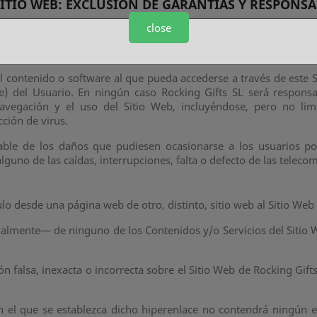
 SITIO WEB: EXCLUSIÓN DE GARANTÍAS Y RESPONS
 disponibilidad y utilidad del Sitio Web, ni de los Contenidos o Se
close
n embargo, no se responsabiliza ni garantiza que el acceso a este
 contenido o software al que pueda accederse a través de este S
e) del Usuario. En ningún caso Rocking Gifts SL será responsa
navegación y el uso del Sitio Web, incluyéndose, pero no lim
ción de virus.
able de los daños que pudiesen ocasionarse a los usuarios po
guno de las caídas, interrupciones, falta o defecto de las teleco
ulo desde una página web de otro, distinto, sitio web al Sitio We
ialmente— de ninguno de los Contenidos y/o Servicios del Sitio W
falsa, inexacta o incorrecta sobre el Sitio Web de Rocking Gifts 
en el que se establezca dicho hiperenlace no contendrá ningún