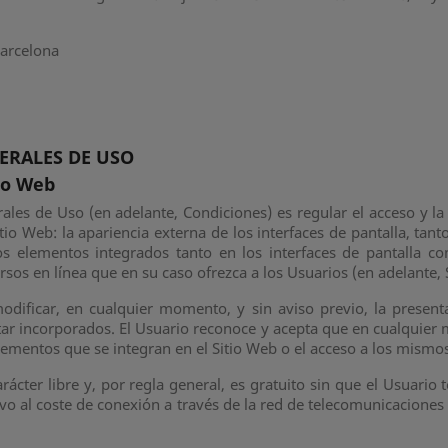
Barcelona
ERALES DE USO
tio Web
les de Uso (en adelante, Condiciones) es regular el acceso y la u
io Web: la apariencia externa de los interfaces de pantalla, tan
los elementos integrados tanto en los interfaces de pantalla c
rsos en línea que en su caso ofrezca a los Usuarios (en adelante, S
modificar, en cualquier momento, y sin aviso previo, la present
star incorporados. El Usuario reconoce y acepta que en cualquier
lementos que se integran en el Sitio Web o el acceso a los mismo
arácter libre y, por regla general, es gratuito sin que el Usuar
ativo al coste de conexión a través de la red de telecomunicacion