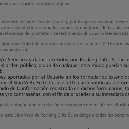
previa suscripción o registro alguno.
, confiere la condición de Usuario, por lo que se aceptan, desde 
 como sus ulteriores modificaciones, sin perjuicio de la aplica
relevancia de lo anterior, se recomienda al Usuario leerlas cada v
 gran diversidad de información, servicios y datos. El Usuario 
se extenderá a:
/o Servicios y datos ofrecidos por Rocking Gifts SL sin q
o el orden público, o que de cualquier otro modo puedan s
b.
ones aportadas por el Usuario en los formularios extendid
por el Sitio Web. En todo caso, el Usuario notificará de fo
ido de la información registrada en dichos formularios, tal
es y/o contraseñas, con el fin de proceder a su inmediata c
ablar ningún tipo de relación de carácter comercial entre Rocking
te, este Sitio Web de Rocking Gifts SL se dirige a todas las pers