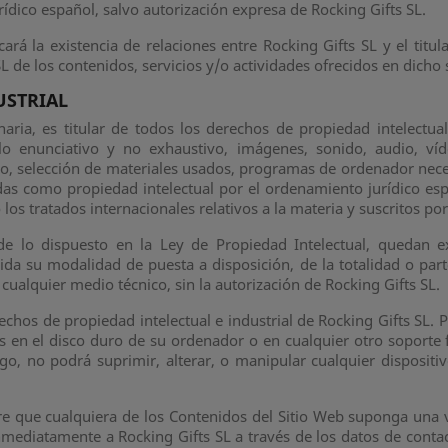
ídico español, salvo autorización expresa de Rocking Gifts SL.
ará la existencia de relaciones entre Rocking Gifts SL y el titular
 de los contenidos, servicios y/o actividades ofrecidos en dicho s
USTRIAL
aria, es titular de todos los derechos de propiedad intelectual
o enunciativo y no exhaustivo, imágenes, sonido, audio, víd
ño, selección de materiales usados, programas de ordenador nece
idas como propiedad intelectual por el ordenamiento jurídico esp
os tratados internacionales relativos a la materia y suscritos po
de lo dispuesto en la Ley de Propiedad Intelectual, quedan e
uida su modalidad de puesta a disposición, de la totalidad o pa
 cualquier medio técnico, sin la autorización de Rocking Gifts SL.
chos de propiedad intelectual e industrial de Rocking Gifts SL. P
os en el disco duro de su ordenador o en cualquier otro soporte 
go, no podrá suprimir, alterar, o manipular cualquier disposit
re que cualquiera de los Contenidos del Sitio Web suponga una v
inmediatamente a Rocking Gifts SL a través de los datos de c