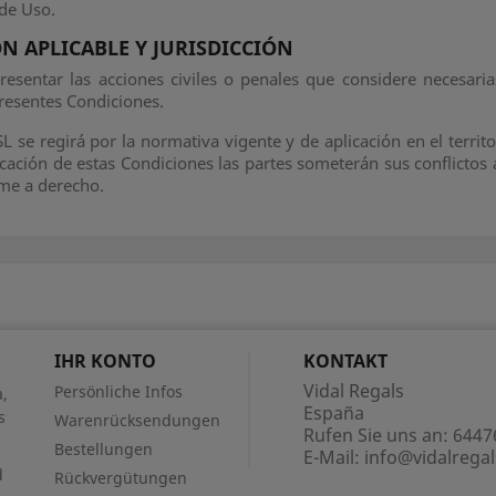
 de Uso.
ÓN APLICABLE Y JURISDICCIÓN
resentar las acciones civiles o penales que considere necesaria
resentes Condiciones.
SL se regirá por la normativa vigente y de aplicación en el territ
licación de estas Condiciones las partes someterán sus conflictos 
me a derecho.
IHR KONTO
KONTAKT
Vidal Regals
Persönliche Infos
,
España
s
Warenrücksendungen
Rufen Sie uns an:
6447
Bestellungen
E-Mail:
info@vidalrega
d
Rückvergütungen