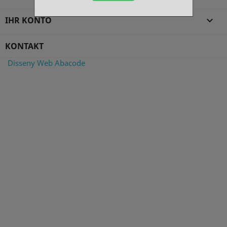
IHR KONTO

KONTAKT
Disseny Web Abacode