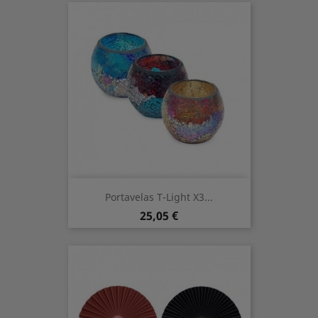
Portavelas T-Light X3...
Preis
25,05 €