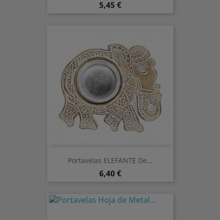
Preis
5,45 €
Portavelas ELEFANTE De...
Preis
6,40 €