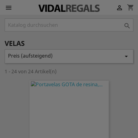
shopping_cart



VELAS
Preis (aufsteigend)

1 - 24 von 24 Artikel(n)