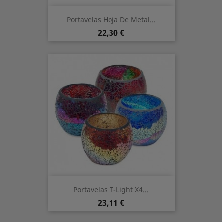
Portavelas Hoja De Metal...
Preis
22,30 €
Portavelas T-Light X4...
Preis
23,11 €