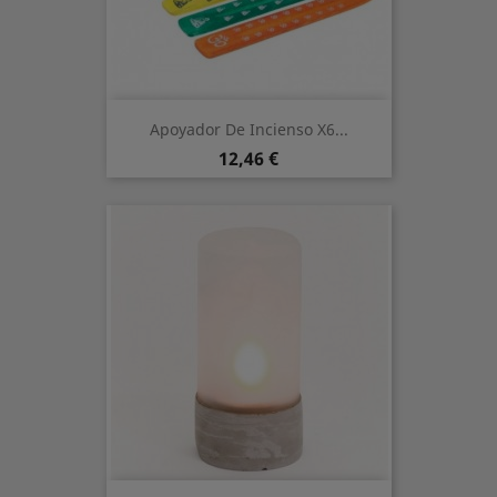
Apoyador De Incienso X6...
Preis
12,46 €