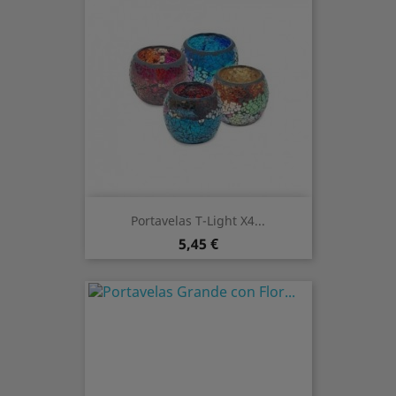
Portavelas T-Light X4...
Preis
5,45 €