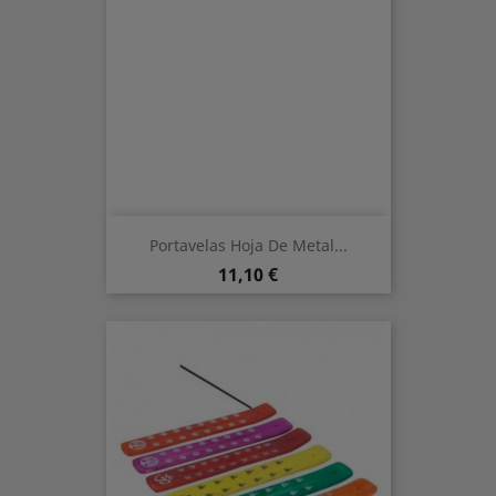
Portavelas Hoja De Metal...
Preis
11,10 €