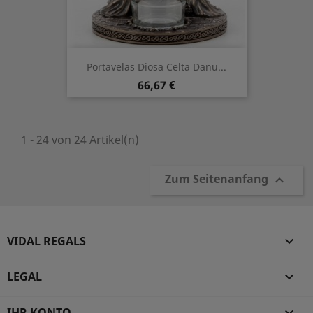
Portavelas Diosa Celta Danu...
Preis
66,67 €
1 - 24 von 24 Artikel(n)
Zum Seitenanfang

VIDAL REGALS

LEGAL

IHR KONTO