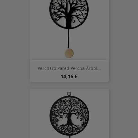
Perchero Pared Percha Árbol...
Preis
14,16 €