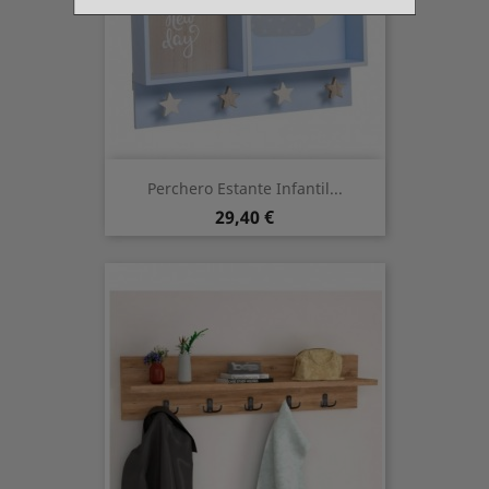
Perchero Estante Infantil...
Preis
29,40 €