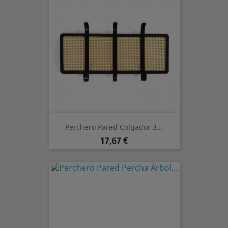
Perchero Pared Colgador 3...
Preis
17,67 €