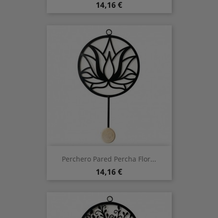
Preis
14,16 €
Perchero Pared Percha Flor...
Preis
14,16 €