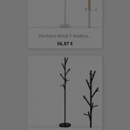
Perchero Metal Y Madera...
Preis
56,87 €