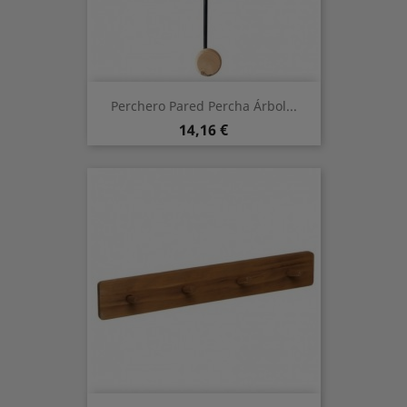
Perchero Pared Percha Árbol...
Preis
14,16 €