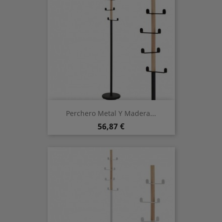
Perchero Metal Y Madera...
Preis
56,87 €