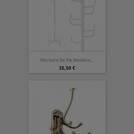
Perchero De Pie Metalico...
Preis
35,50 €