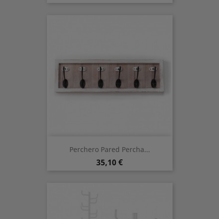
Perchero Pared Percha...
Preis
35,10 €