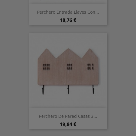
Perchero Entrada Llaves Con...
Preis
18,76 €
Perchero De Pared Casas 3...
Preis
19,84 €