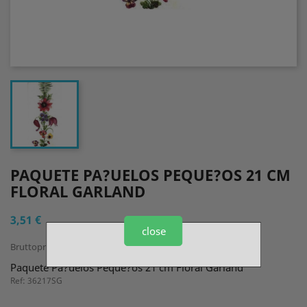
PAQUETE PA?UELOS PEQUE?OS 21 CM
FLORAL GARLAND
3,51 €
close
Bruttopreis
Paquete Pa?uelos Peque?os 21 cm Floral Garland
Ref: 36217SG