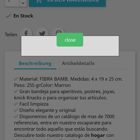

En Stock
Teilen
close
Beschreibung
Artikeldetails
✅ Material: FIBRA BAMB. Medidas: 4 x 19 x 25 cm.
Peso: 255 grColor: Marron
✅ Gran bandeja para aperitivos, postres, joyas,
knick Knacks o para organizar tus artículos.
✅ Facil limpieza
✅ Diseño elegante y original
✅ Disponemos de un catálogo de mas de 7000
referencias, entra en nuestro escaparate para
encontrar todo aquello que estás buscando.
Descubre todo nuestro catalogo de
hogar
con