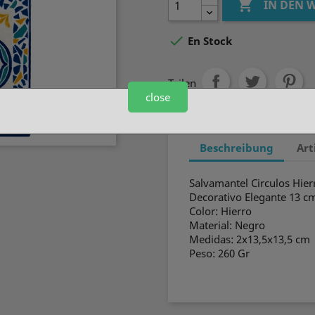

IN DEN

En Stock
Teilen
close
Beschreibung
Art
Salvamantel Circulos Hie
Decorativo Elegante 13 c
Color: Hierro
Material: Negro
Medidas: 2x13,5x13,5 cm
Peso: 260 Gr