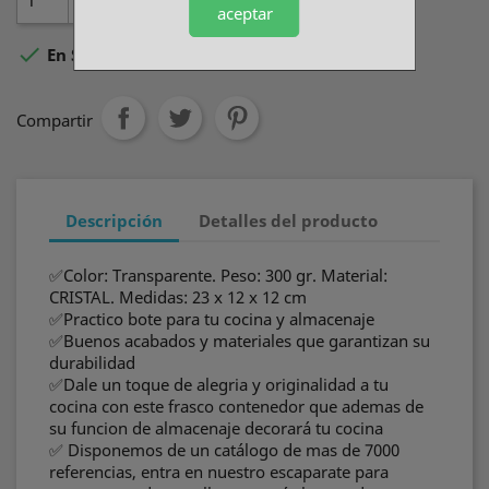
aceptar

En Stock
Compartir
Descripción
Detalles del producto
✅Color: Transparente. Peso: 300 gr. Material:
CRISTAL. Medidas: 23 x 12 x 12 cm
✅Practico bote para tu cocina y almacenaje
✅Buenos acabados y materiales que garantizan su
durabilidad
✅Dale un toque de alegria y originalidad a tu
cocina con este frasco contenedor que ademas de
su funcion de almacenaje decorará tu cocina
✅ Disponemos de un catálogo de mas de 7000
referencias, entra en nuestro escaparate para