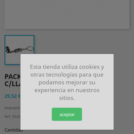
Esta tienda utiliza cookies y
otras tecnologías para que
PACK 3 PEFORADORES PUROS
podamos mejorar su
C/LLAVERO
experiencia en nuestros
29,52 €
sitios.
Impuestos incluidos
aceptar
Ref: 30268MD
Cantidad