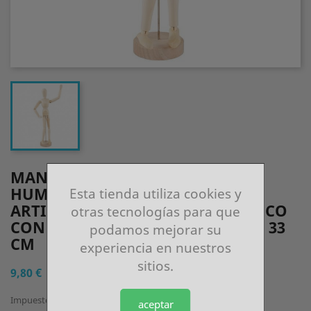
MANIQUÍ PEQUEÑO CUERPO
HUMANO FIGURA DECORATIVA
Esta tienda utiliza cookies y
ARTICULADA PARA DIBUJO MUÑECO
otras tecnologías para que
CON ARTICULACIONES FLEXIBLES 33
podamos mejorar su
CM
experiencia en nuestros
sitios.
9,80 €
Impuestos incluidos
aceptar