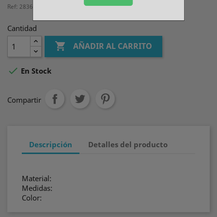
Ref: 2836460CLM
Cantidad

AÑADIR AL CARRITO

En Stock
Compartir
Descripción
Detalles del producto
Material:
Medidas:
Color: