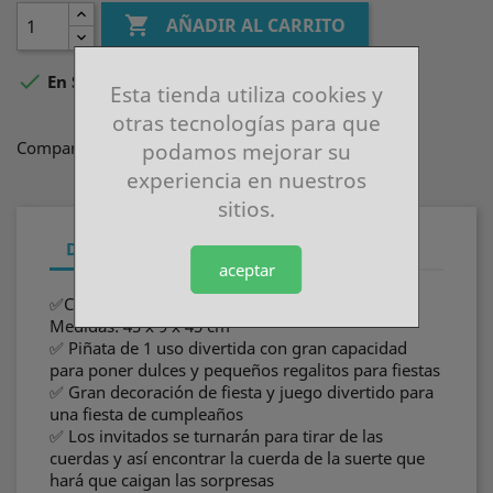

AÑADIR AL CARRITO

En Stock
Esta tienda utiliza cookies y
otras tecnologías para que
Compartir
podamos mejorar su
experiencia en nuestros
sitios.
Descripción
Detalles del producto
aceptar
✅Color: Blanco. Peso: 500 gr. Material: PAPEL.
Medidas: 45 x 9 x 45 cm
✅ Piñata de 1 uso divertida con gran capacidad
para poner dulces y pequeños regalitos para fiestas
✅ Gran decoración de fiesta y juego divertido para
una fiesta de cumpleaños
✅ Los invitados se turnarán para tirar de las
cuerdas y así encontrar la cuerda de la suerte que
hará que caigan las sorpresas