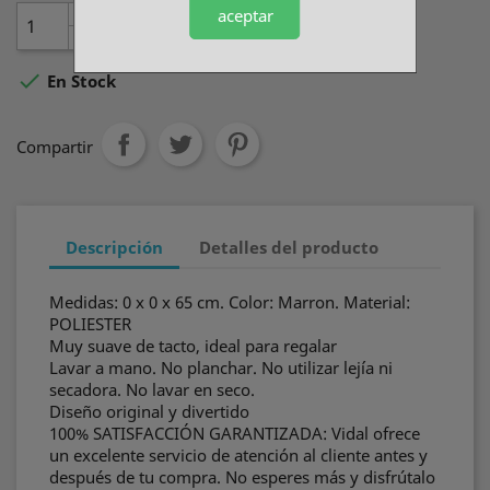
aceptar

AÑADIR AL CARRITO

En Stock
Compartir
Descripción
Detalles del producto
Medidas: 0 x 0 x 65 cm. Color: Marron. Material:
POLIESTER
Muy suave de tacto, ideal para regalar
Lavar a mano. No planchar. No utilizar lejía ni
secadora. No lavar en seco.
Diseño original y divertido
100% SATISFACCIÓN GARANTIZADA: Vidal ofrece
un excelente servicio de atención al cliente antes y
después de tu compra. No esperes más y disfrútalo