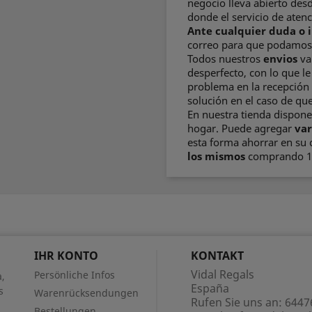
negocio lleva abierto des
donde el servicio de atenc
Ante cualquier duda o 
correo para que podamos 
Todos nuestros
envios
va
desperfecto, con lo que l
problema en la recepción 
solución en el caso de que
En nuestra tienda dispon
hogar. Puede agregar
var
esta forma ahorrar en su
los mismos
comprando 1 
IHR KONTO
KONTAKT
Vidal Regals
Persönliche Infos
,
España
s
Warenrücksendungen
Rufen Sie uns an:
6447
Bestellungen