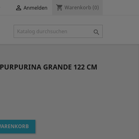
shopping_cart


Warenkorb
(0)
Anmelden

 PURPURINA GRANDE 122 CM
 WARENKORB