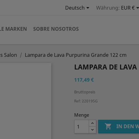

Deutsch
Währung:
EUR €
LE MARKEN
SOBRE NOSOTROS
s Salon
Lampara de Lava Purpurina Grande 122 cm
LAMPARA DE LAVA
117,49 €
Bruttopreis
Ref: 22019SG
Menge

IN DEN